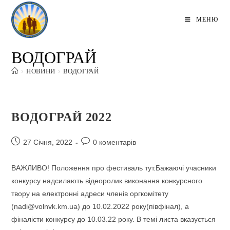
Перейти
до
МЕНЮ
вмісту
ВОДОГРАЙ
>
НОВИНИ
>
ВОДОГРАЙ
ВОДОГРАЙ 2022
Запис
Коментарі
27 Січня, 2022
0 коментарів
опубліковано:
запису:
ВАЖЛИВО! Положення про фестиваль тут.Бажаючі учасники
конкурсу надсилають відеоролик виконання конкурсного
твору на електронні адреси членів оргкомітету
(nadi@volnvk.km.ua) до 10.02.2022 року(півфінал), а
фіналісти конкурсу до 10.03.22 року. В темі листа вказується