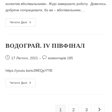
колектив вболівальників». Журі завершило роботу. Довелось
добряче попрацювати, бо ви – вболівальники,…
Підсумки
Читати Далі
Конкурсу
Вболівальників
(Півфінали)
ВОДОГРАЙ. IV ПІВФІНАЛ
Запис
Коментарі
17 Лютого, 2021
коментарів 185
опубліковано:
запису:
https://youtu.be/eJ9fEQpYTfE
ВОДОГРАЙ.
Читати Далі
IV
ПІВФІНАЛ
1
2
3
Перейти