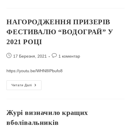
Пісенного
Конкурсу
«Водограй»
НАГОРОДЖЕННЯ ПРИЗЕРІВ
ФЕСТИВАЛЮ “ВОДОГРАЙ” У
2021 РОЦІ
Запис
Коментарі
17 Березня, 2021
1 коментар
опубліковано:
запису:
https://youtu.be/WHN8IPbufo8
НАГОРОДЖЕННЯ
Читати Далі
ПРИЗЕРІВ
ФЕСТИВАЛЮ
“ВОДОГРАЙ”
У
2021
РОЦІ
Журі визначило кращих
вболівальників