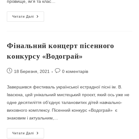
прізвище, ім'я та клас…
ВОДОГРАЙ
Читати Далі
2022
Фінальний концерт пісенного
конкурсу «Водограй»
Запис
Коментарі
18 Березня, 2021
0 коментарів
опубліковано:
запису:
Завершився фестиваль української естрадної пісні ім. В.
Івасюка, цей унікальний мистецький проєкт, який ось уже не
одне десятиліття об’єднує талановитих дітей навчально-
виховного комплексу. Пісенний конкурс «Водограй» є
знаковим і актуальним,…
Фінальний
Читати Далі
Концерт