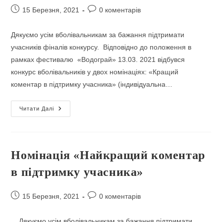
Запис
Коментарі
15 Березня, 2021
0 коментарів
опубліковано:
запису:
Дякуємо усім вболівальникам за бажання підтримати
учасників фіналів конкурсу. Відповідно до положення в
рамках фестивалю «Водограй» 13.03. 2021 відбувся
конкурс вболівальників у двох номінаціях: «Кращий
коментар в підтримку учасника» (індивідуальна…
Журі
Читати Далі
Визначило
Кращих
Вболівальників
Номінація «Найкращий коментар
в підтримку учасника»
Запис
Коментарі
15 Березня, 2021
0 коментарів
опубліковано:
запису:
Дякуємо усім вболівальникам за бажання підтримати