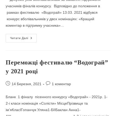
учасників фіналів конкурсу. Відповідно до положення в
рамках фестивалю «Водограй» 13.03. 2021 відбувся
конкурс вболівальників у двох номінаціях: «Кращий
коментар в підтримку учасника»…
Номінація
Читати Далі
«Найкращий
Коментар
В
Підтримку
Учасника»
Переможці фестивалю “Водограй”
у 2021 році
Запис
Коментарі
14 Березня, 2021
1 коментар
опубліковано:
запису:
Бланк 1 фіналу пісенного конкурсу «Водограй» - 2021р. 1-
2-і класи номінація «Солісти» МісцеПрізвище та
ім’яКласIГопанчук Уляна1-БIIБаклан Анна1-