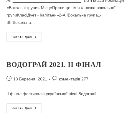
АIII_____________________________ 1-2-і класи номінація
«Вокальні групи» МісцеПрізвище, ім’я // назва вокальної
групиКласIДует «Капітани»2-АIIВокальна група1-
ВIIIВокальна…
Переможці
Читати Далі
Фестивалю
“Водограй”
У
2021
Році
ВОДОГРАЙ 2021. ІІ ФІНАЛ
Запис
Коментарі
13 Березня, 2021
коментарів 277
опубліковано:
запису:
ІІ фінал фестивалю української пісні Водограй.
ВОДОГРАЙ
Читати Далі
2021.
ІІ
ФІНАЛ