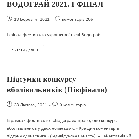
ВОДОГРАЙ 2021. І ФІНАЛ
Запис
Коментарі
13 Березня, 2021
коментарів 205
опубліковано:
запису:
І фінал фестивалю української пісні Водограй
ВОДОГРАЙ
Читати Далі
2021.
І
ФІНАЛ
Підсумки конкурсу
вболівальників (Півфінали)
Запис
Коментарі
23 Лютого, 2021
0 коментарів
опубліковано:
запису:
В рамках фестивалю «Водограй» проведено конкурс
вболівальників у двох номінаціях: «Кращий коментар в
підтримку учасника» (індивідуальна участь), «Найактивніший