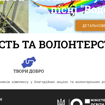
пісні "Во
ДЕТАЛЬНІШ
СТЬ ТА ВОЛОНТЕР
ТВОРИ ДОБРО
вників комплексу у благодійних акціях та волонтерських р
И