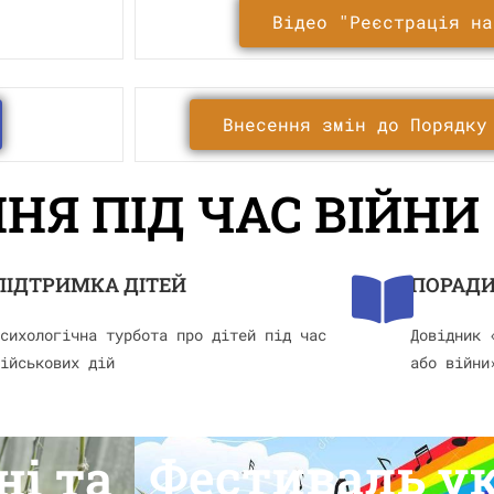
Відео "Реєстрація на
Внесення змін до Порядку
НЯ ПІД ЧАС ВІЙНИ
ПІДТРИМКА ДІТЕЙ
ПОРАДИ
сихологічна турбота про дітей під час
Довідник 
ійськових дій
або війни
Фестиваль ук
і та