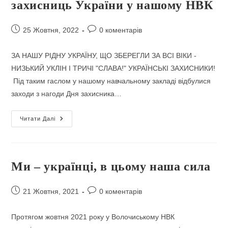
захисниць України у нашому НВК
Запис
Коментарі
25 Жовтня, 2022
0 коментарів
опубліковано:
запису:
ЗА НАШУ РІДНУ УКРАЇНУ, ЩО ЗБЕРЕГЛИ ЗА ВСІ ВІКИ -
НИЗЬКИЙ УКЛІН І ТРИЧІ "СЛАВА!" УКРАЇНСЬКІ ЗАХИСНИКИ!
Під таким гаслом у нашому навчальному закладі відбулися
заходи з нагоди Дня захисника…
Відзначення
Читати Далі
Дня
Захисника
Та
Захисниць
України
У
Ми – українці, в цьому наша сила
Нашому
НВК
Запис
Коментарі
21 Жовтня, 2021
0 коментарів
опубліковано:
запису:
Протягом жовтня 2021 року у Волочиському НВК