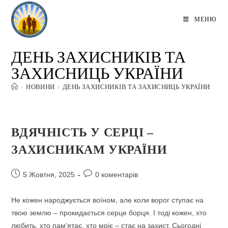
Перейти
до
МЕНЮ
вмісту
ДЕНЬ ЗАХИСНИКІВ ТА
ЗАХИСНИЦЬ УКРАЇНИ
>
НОВИНИ
>
ДЕНЬ ЗАХИСНИКІВ ТА ЗАХИСНИЦЬ УКРАЇНИ
ВДЯЧНІСТЬ У СЕРЦІ –
ЗАХИСНИКАМ УКРАЇНИ
Запис
Коментарі
5 Жовтня, 2025
0 коментарів
опубліковано:
запису:
Не кожен народжується воїном, але коли ворог ступає на
твою землю – прокидається серце борця. І тоді кожен, хто
любить, хто пам’ятає, хто мріє – стає на захист. Сьогодні