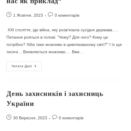
нас як приклад”
Запис
Коментарі
1 Жовтня, 2023
0 коментарів
опубліковано:
запису:
ХХІ століття, іде війна, яку розв'язала сусідня держава…..
Питання рояться в голові: "Чому? Для чого? Кому це
потрібно? Хіба таке можливо в цивілізованому світі?" І їх ще
тисячі….Виявляється можливо…. Вже…
Урок
Читати Далі
Мужності
У
9
–
В
“Герої
День захисників і захисниць
Для
Нас
України
Як
Приклад”
Запис
Коментарі
30 Вересня, 2023
0 коментарів
опубліковано:
запису: