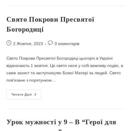
І
Захисниць
України
Свято Покрови Пресвятої
Богородиці
Запис
Коментарі
2 Жовтня, 2023
0 коментарів
опубліковано:
запису:
Свято Покрови Пресвятої Богородиці цьогоріч в Україні
відзначають 1 жовтня. Це свято несе у собі важливу подію, а
саме захист та заступництво Божої Матері за людей. Свято
пов'язане з порятунком…
Свято
Читати Далі
Покрови
Пресвятої
Богородиці
Урок мужності у 9 – В “Герої для