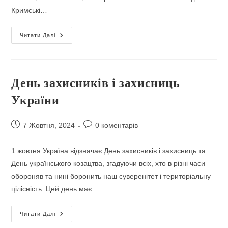
Кримські…
ВДЯЧНІСТЬ
Читати Далі
У
СЕРЦІ
–
ЗАХИСНИКАМ
УКРАЇНИ
День захисників і захисниць
України
Запис
Коментарі
7 Жовтня, 2024
0 коментарів
опубліковано:
запису:
1 жовтня Україна відзначає День захисників і захисниць та
День українського козацтва, згадуючи всіх, хто в різні часи
обороняв та нині боронить наш суверенітет і територіальну
цілісність. Цей день має…
День
Читати Далі
Захисників