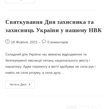
Мужності
У
5-
Б
Класі
Святкування Дня захисника та
захисниць України у нашому НВК
Запис
Коментарі
18 Жовтня, 2021
0 коментарів
опубліковано:
запису:
Складний для України час вимагає відродження та
безперервної еволюції питань національного змісту і
характеру. Адже перемогу в житті здобуває не сила рук і
навіть не сила розуму, а сила духу.…
Святкування
Читати Далі
Дня
Захисника
Та
Захисниць
України
У
Нашому