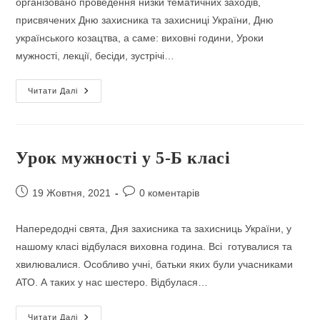
організовано проведення низки тематичних заходів,
присвячених Дню захисника та захисниці України, Дню
українського козацтва, а саме: виховні години, Уроки
мужності, лекції, бесіди, зустрічі…
Ми
Читати Далі
–
Українці,
В
Цьому
Наша
Сила
Урок мужності у 5-Б класі
Запис
Коментарі
19 Жовтня, 2021
0 коментарів
опубліковано:
запису:
Напередодні свята, Дня захисника та захисниць України, у
нашому класі відбулася виховна година. Всі готувалися та
хвилювалися. Особливо учні, батьки яких були учасниками
АТО. А таких у нас шестеро. Відбулася…
Урок
Читати Далі