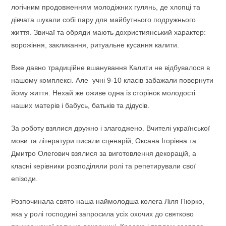
логічним продовженням молодіжних гулянь, де хлопці та
дівчата шукали собі пару для майбутнього подружнього
життя. Звичаї та обряди мають дохристиянський характер:
ворожіння, закликання, ритуальне кусання калити.
Вже давно традиційне вшанування Калити не відбувалося в
нашому комплексі. Але учні 9-10 класів забажали повернути
йому життя. Нехай же оживе одна із сторінок молодості
наших матерів і бабусь, батьків та дідусів.
За роботу взялися дружно і злагоджено. Вчителі української
мови та літератури писали сценарій, Оксана Ігорівна та
Дмитро Олегович взялися за виготовлення декорацій, а
класні керівники розподіляли ролі та репетирували свої
епізоди.
Розпочинала свято наша наймолодша колега Ліля Пюрко,
яка у ролі господині запросила усіх охочих до святково