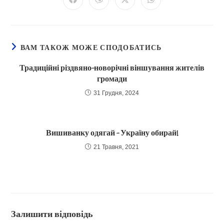
Відкрити
Відкрити
Відкрити
Відкрити
в
в
в
в
новому
новому
новому
новому
вікні
вікні
вікні
вікні
ВАМ ТАКОЖ МОЖЕ СПОДОБАТИСЬ
Традиційні різдвяно-новорічні віншування жителів
громади
31 Грудня, 2024
Вишиванку одягай – Україну обирай!
21 Травня, 2021
Залишити відповідь