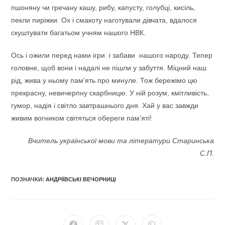
пшоняну чи гречану кашу, рибу, капусту, голубці, кисіль,
пекли пиріжки. Ох і смакоту наготували дівчата, вдалося
скуштувати багатьом учням нашого НВК.
Ось і ожили перед нами ігри і забави нашого народу. Тепер
головне, щоб вони і надалі не пішли у забуття. Міцний наш
рід, жива у ньому пам’ять про минуле. Тож бережімо цю
прекрасну, невичерпну скарбницю. У ній розум, кмітливість,
гумор, надія і світло завтрашнього дня. Хай у вас завжди
живим вогником світяться обереги пам’яті!
Вчитель української мови та літератури Старинська
С.П
.
ПОЗНАЧКИ
:
АНДРІЇВСЬКІ ВЕЧОРНИЦІ