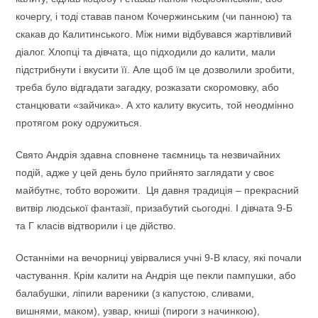
кочергу, і тоді ставав паном Кочержинським (чи панною) та
скакав до Калитинського. Між ними відбувався жартівливий
діалог. Хлопці та дівчата, що підходили до калити, мали
підстрибнути і вкусити її. Але щоб їм це дозволили зробити,
треба було відгадати загадку, розказати скоромовку, або
станцювати «зайчика». А хто калиту вкусить, той неодмінно
протягом року одружиться.
Свято Андрія здавна сповнене таємниць та незвичайних
подій, адже у цей день було прийнято заглядати у своє
майбутнє, тобто ворожити. Ця давня традиція – прекрасний
витвір людської фантазії, призабутий сьогодні. І дівчата 9-Б
та Г класів відтворили і це дійство.
Останніми на вечорниці увірвалися учні 9-В класу, які почали
частування. Крім калити на Андрія ще пекли пампушки, або
балабушки, ліпили вареники (з капустою, сливами,
вишнями, маком), узвар, книші (пироги з начинкою),