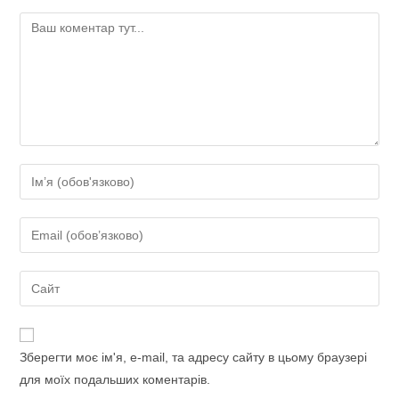
Коментар
Введіть
своє
ім'я
Введіть
або
свою
ім'я
електронну
Введіть
користувача,
адресу,
URL-
щоб
щоб
адресу
прокоментувати
прокоментувати
сайту
Зберегти моє ім'я, e-mail, та адресу сайту в цьому браузері
(необов’язково)
для моїх подальших коментарів.