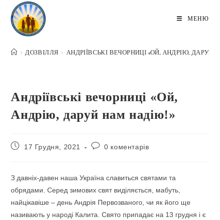
Перейти
до
МЕНЮ
вмісту
>
ДОЗВІЛЛЯ
>
АНДРІЇВСЬКІ ВЕЧОРНИЦІ «ОЙ, АНДРІЮ, ДАРУЙ 
Андріївські вечорниці «Ой,
Андрію, даруй нам надію!»
Запис
Коментарі
17 Грудня, 2021
0 коментарів
опубліковано:
запису:
З давніх-давен наша Україна славиться святами та
обрядами. Серед зимових свят виділяється, мабуть,
найцікавіше – день Андрія Первозваного, чи як його ще
називають у народі Калита. Свято припадає на 13 грудня і є