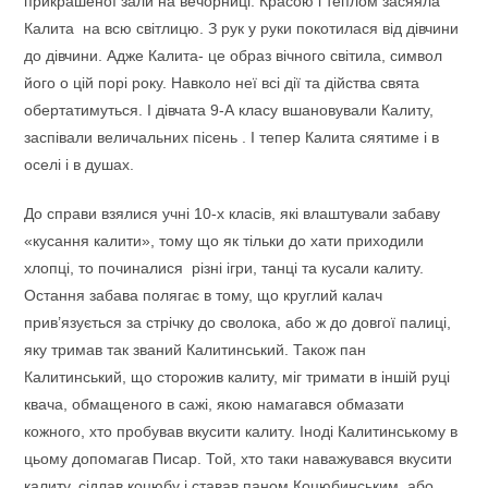
прикрашеної зали на вечорниці. Красою і теплом засяяла
Калита на всю світлицю. З рук у руки покотилася від дівчини
до дівчини. Адже Калита- це образ вічного світила, символ
його о цій порі року. Навколо неї всі дії та дійства свята
обертатимуться. І дівчата 9-А класу вшановували Калиту,
заспівали величальних пісень . І тепер Калита сяятиме і в
оселі і в душах.
До справи взялися учні 10-х класів, які влаштували забаву
«кусання калити», тому що як тільки до хати приходили
хлопці, то починалися різні ігри, танці та кусали калиту.
Остання забава полягає в тому, що круглий калач
прив’язується за стрічку до сволока, або ж до довгої палиці,
яку тримав так званий Калитинський. Також пан
Калитинський, що сторожив калиту, міг тримати в іншій руці
квача, обмащеного в сажі, якою намагався обмазати
кожного, хто пробував вкусити калиту. Іноді Калитинському в
цьому допомагав Писар. Той, хто таки наважувався вкусити
калиту, сідлав коцюбу і ставав паном Коцюбинським, або