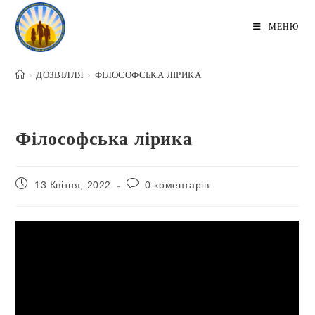
Перейти
до
МЕНЮ
вмісту
>
ДОЗВІЛЛЯ
>
ФІЛОСОФСЬКА ЛІРИКА
Філософська лірика
Запис
Коментарі
13 Квітня, 2022
0 коментарів
опубліковано:
запису: