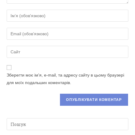
Введіть
своє
ім'я
Введіть
або
свою
ім'я
електронну
Введіть
користувача,
адресу,
URL-
щоб
щоб
адресу
прокоментувати
прокоментувати
сайту
Зберегти моє ім'я, e-mail, та адресу сайту в цьому браузері
(необов’язково)
для моїх подальших коментарів.