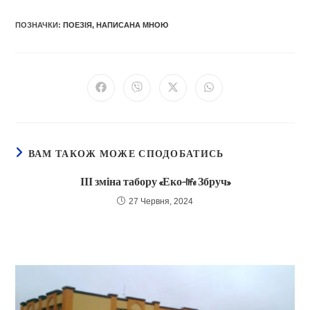
ПОЗНАЧКИ
:
ПОЕЗІЯ, НАПИСАНА МНОЮ
Відкрити
Відкрити
Відкрити
Відкрити
в
в
в
в
новому
новому
новому
новому
вікні
вікні
вікні
вікні
ВАМ ТАКОЖ МОЖЕ СПОДОБАТИСЬ
ІІІ зміна табору «Еко-life Збруч»
27 Червня, 2024