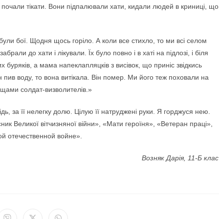
 почали тікати. Вони підпалювали хати, кидали людей в криниці, що
и бої. Щодня щось горіло. А коли все стихло, то ми всі селом
рали до хати і лікували. Їх було повно і в хаті на підлозі, і біля
их буряків, а мама напеклапляцків з висівок, що приніс звідкись
н пив воду, то вона витікала. Він помер. Ми його теж поховали на
вищами солдат-визволителів.»
, за її нелегку долю. Цілую її натруджені руки. Я горджуся нею.
ик Великої вітчизняної війни», «Мати героїня», «Ветеран праці»,
ой отечественной войне».
Возняк Дарія, 11-Б клас