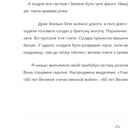
А згодом все частіше і ближче було чути фронт. Німці
аж текла кривава річка.
Дуже близько біля залізної дороги, в полі довго бул
ходили поховати солдат у братську моголу. Поранених заб
хати. Всі просили їсти і пити. Сусідка принесла квашен
батько. У одного солдата було розірване горло, коли ві
кладовищі, там де тепер обеліск і велика плита з пріз
Я низько вклоняюся своїй прабабусі за таку розповідь
Вона справжня героїня. Нагороджена медалями: «Учасн
«50 лет Великой отечественной войне», «60 лет Велик