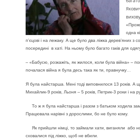
багато
Якови
вихову
«Прожи
одна к
п’єцові і на лежаку. А ще було два ліжка дерев’яних з
посередині в хаті. На ньому було багато гаків для одя
– «Бабусю, розкажіть, як жилося, коли була війна» – по
почалася війна я була десь така як ти, правнучку…
Я була найстарша. Мені тоді виповнилося 13 років. А ще
Михайлик-9 років, Льоня – 5 років, Петрик-3 роки і на 
То ж я була найстарша і разом з батьком ходила заміст
Працювала нарівні з дорослими, бо не було кому.
Як прийшли німці, то займали хати, виганяли або но
сховалися під ліжко, щоб не вбили.