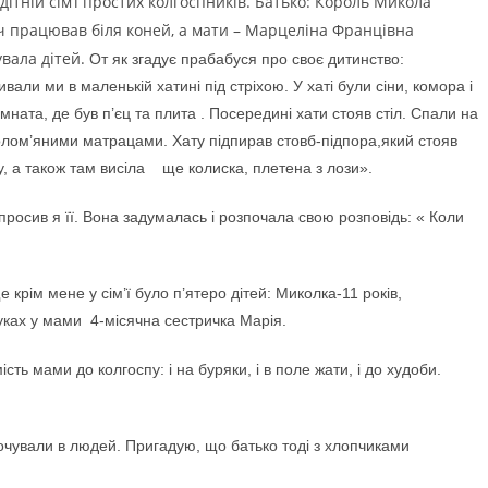
дітній сім’ї простих колгоспників. Батько: Король Микола
ч працював біля коней, а
мати – Марцеліна Францівна
вала дітей.
От як згадує прабабуся про своє дитинство:
вали ми в маленькій хатині під стріхою. У хаті були сіни, комора і
імната, де був п’єц та плита . Посередині хати стояв стіл. Спали на
 солом’яними матрацами. Хату підпирав стовб-підпора,який стояв
гу, а також там висіла ще колиска, плетена з лози».
просив я її. Вона задумалась і розпочала свою розповідь: « Коли
 крім мене у сім’ї було п’ятеро дітей: Миколка-11 років,
руках у мами 4-місячна сестричка Марія.
ь мами до колгоспу: і на буряки, і в поле жати, і до худоби.
чували в людей. Пригадую, що батько тоді з хлопчиками