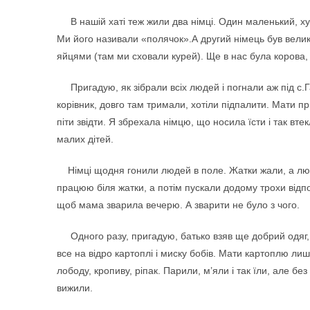
В нашій хаті теж жили два німці. Один маленький, худ
Ми його називали «полячок».А другий німець був велики
яйцями (там ми сховали курей). Ще в нас була корова, т
Пригадую, як зібрали всіх людей і погнали аж під с.Гай
корівник, довго там тримали, хотіли підпалити. Мати пр
піти звідти. Я збрехала німцю, що носила їсти і так в
малих дітей.
Німці щодня гонили людей в поле. Жатки жали, а люди
працюю біля жатки, а потім пускали додому трохи відпо
щоб мама зварила вечерю. А зварити не було з чого.
Одного разу, пригадую, батько взяв ще добрий одяг, ку
все на відро картоплі і миску бобів. Мати картоплю ли
лободу, кропиву, ріпак. Парили, м’яли і так їли, але без
вижили.