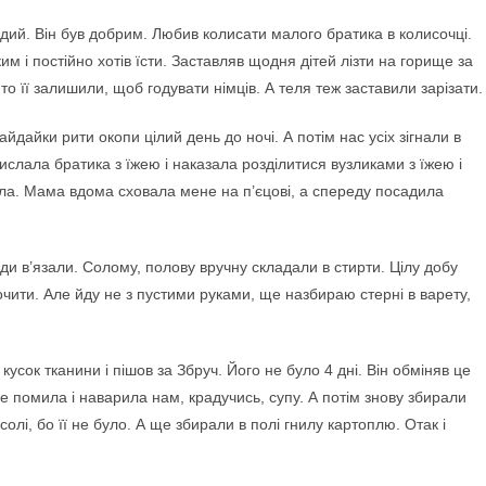
ий. Він був добрим. Любив колисати малого братика в колисочці.
м і постійно хотів їсти. Заставляв щодня дітей лізти на горище за
о її залишили, щоб годувати німців. А теля теж заставили зарізати.
дайки рити окопи цілий день до ночі. А потім нас усіх зігнали в
ислала братика з їжею і наказала розділитися вузликами з їжею і
текла. Мама вдома сховала мене на п’єцові, а спереду посадила
 в’язали. Солому, полову вручну складали в стирти. Цілу добу
чити. Але йду не з пустими руками, ще назбираю стерні в варету,
сок тканини і пішов за Збруч. Його не було 4 дні. Він обміняв це
ше помила і наварила нам, крадучись, супу. А потім знову збирали
 солі, бо її не було. А ще збирали в полі гнилу картоплю. Отак і