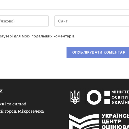
браузері для моїх подальших коментарів.
И
ні та сильні
й город. Мікрозелень