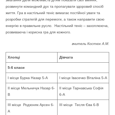
змагання дали можливість дітям показати свої вміння,
розвинути командний дух та пропагувати здоровий спосіб
життя. Гра в настільний теніс вимагає постійної уваги та
розробки стратегій для перемоги, а також направити свою
енергію в правильне русло. Настільний теніс – захоплююча,
розвиваюча і корисна гра для кожного.
вчитель Костюк А.М.
Хлопці
Дівчата
5-6 класи
І місце Бурка Назар 5-А
І місце Івасечко Віталіна 5-А
ІІ місце Мельничук Назар 6-
ІІ місце Тарнавська Софія
В
6-А
ІІІ місце Родзоняк Арсен 6-
ІІІ місце Тесля Єва 6-В
А