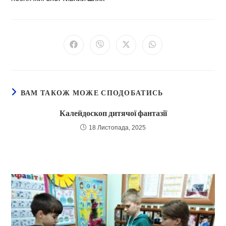
Відкрити
Відкрити
Відкрити
Відкрити
в
в
в
в
новому
новому
новому
новому
вікні
вікні
вікні
вікні
ВАМ ТАКОЖ МОЖЕ СПОДОБАТИСЬ
Калейдоскоп дитячої фантазії
18 Листопада, 2025