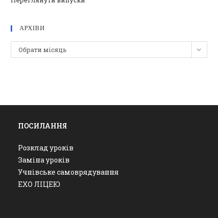
Переглянути випуски
АРХІВИ
Архіви
Обрати місяць
ПОСИЛАННЯ
Розклад уроків
Заміна уроків
Учнівське самоврядування
ЕХО ЛІЦЕЮ