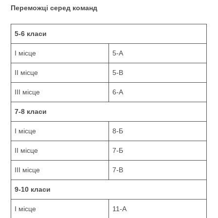
Переможці серед команд
5-6 класи
І місце
5-А
ІІ місце
5-В
ІІІ місце
6-А
7-8 класи
І місце
8-Б
ІІ місце
7-Б
ІІІ місце
7-В
9-10 класи
І місце
11-А