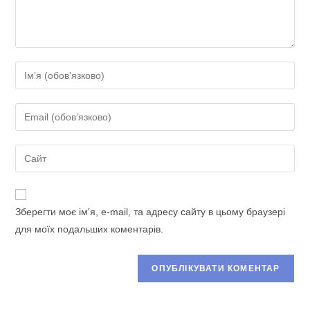
Введіть
своє
ім'я
Введіть
або
свою
ім'я
електронну
Введіть
користувача,
адресу,
URL-
щоб
щоб
адресу
прокоментувати
прокоментувати
сайту
Зберегти моє ім'я, e-mail, та адресу сайту в цьому браузері
(необов’язково)
для моїх подальших коментарів.