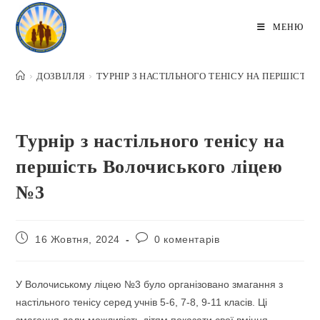
Перейти
до
МЕНЮ
вмісту
>
ДОЗВІЛЛЯ
>
ТУРНІР З НАСТІЛЬНОГО ТЕНІСУ НА ПЕРШІСТЬ
Турнір з настільного тенісу на
першість Волочиського ліцею
№3
Запис
Коментарі
16 Жовтня, 2024
0 коментарів
опубліковано:
запису:
У Волочиському ліцею №3 було організовано змагання з
настільного тенісу серед учнів 5-6, 7-8, 9-11 класів. Ці