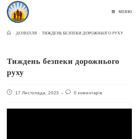
Перейти
до
МЕНЮ
вмісту
>
ДОЗВІЛЛЯ
>
ТИЖДЕНЬ БЕЗПЕКИ ДОРОЖНЬОГО РУХУ
Тиждень безпеки дорожнього
руху
Запис
Коментарі
17 Листопада, 2023
0 коментарів
опубліковано:
запису: