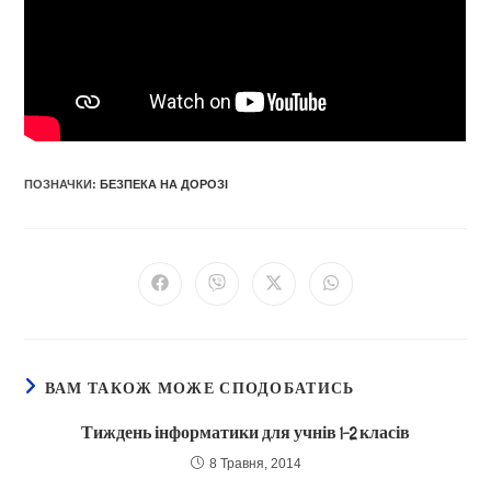
ПОЗНАЧКИ
:
БЕЗПЕКА НА ДОРОЗІ
Відкрити
Відкрити
Відкрити
Відкрити
в
в
в
в
новому
новому
новому
новому
вікні
вікні
вікні
вікні
ВАМ ТАКОЖ МОЖЕ СПОДОБАТИСЬ
Тиждень інформатики для учнів 1-2 класів
8 Травня, 2014