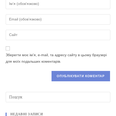
Введіть
своє
ім'я
Введіть
або
свою
ім'я
електронну
Введіть
користувача,
адресу,
URL-
щоб
щоб
адресу
прокоментувати
прокоментувати
сайту
Зберегти моє ім'я, e-mail, та адресу сайту в цьому браузері
(необов’язково)
для моїх подальших коментарів.
НЕДАВНІ ЗАПИСИ