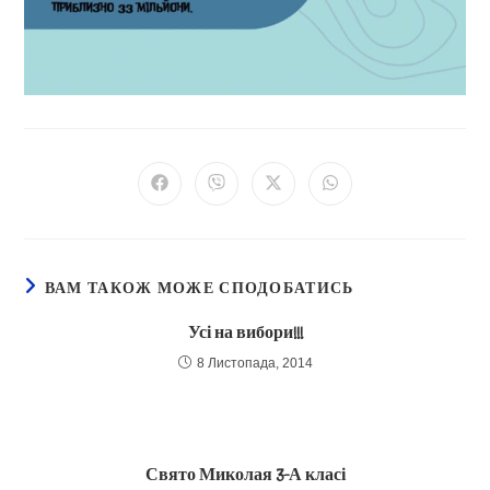
Відкрити
Відкрити
Відкрити
Відкрити
в
в
в
в
новому
новому
новому
новому
вікні
вікні
вікні
вікні
ВАМ ТАКОЖ МОЖЕ СПОДОБАТИСЬ
Усі на вибори!!!
8 Листопада, 2014
Свято Миколая 3-А класі