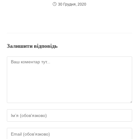
30 Грудня, 2020
Залишити відповідь
Коментар
Введіть
своє
ім'я
Введіть
або