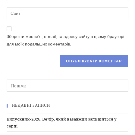
свою
ім'я
електронну
Введіть
користувача,
адресу,
URL-
щоб
щоб
адресу
прокоментувати
прокоментувати
сайту
Зберегти моє ім'я, e-mail, та адресу сайту в цьому браузері
(необов’язково)
для моїх подальших коментарів.
НЕДАВНІ ЗАПИСИ
Випускний-2026. Вечір, який назавжди залишиться у
серці