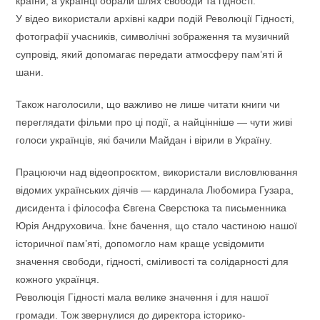
країни, а українці обрали шлях свободи та гідності.
У відео використали архівні кадри подій Революції Гідності,
фотографії учасників, символічні зображення та музичний
супровід, який допомагає передати атмосферу пам’яті й
шани.
Також наголосили, що важливо не лише читати книги чи
переглядати фільми про ці події, а найцінніше — чути живі
голоси українців, які бачили Майдан і вірили в Україну.
Працюючи над відеопроєктом, використали висловлювання
відомих українських діячів — кардинала Любомира Гузара,
дисидента і філософа Євгена Сверстюка та письменника
Юрія Андруховича. Їхнє бачення, що стало частиною нашої
історичної пам’яті, допомогло нам краще усвідомити
значення свободи, гідності, сміливості та солідарності для
кожного українця.
Революція Гідності мала велике значення і для нашої
громади. Тож звернулися до директора історико-