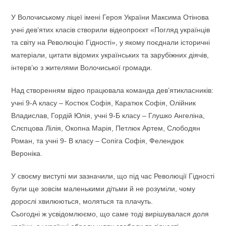
У Волочиському ліцеї імені Героя України Максима Отінова
учні дев’ятих класів створили відеопроєкт «Погляд українців
та світу на Революцію Гідності», у якому поєднали історичні
матеріали, цитати відомих українських та зарубіжних діячів,
інтерв’ю з жителями Волочиської громади.
Над створенням відео працювала команда дев’ятикласників:
учні 9-А класу – Костюк Софія, Каратюк Софія, Олійник
Владислав, Гордій Юлія, учні 9-Б класу – Глушко Ангеліна,
Слєпцова Лілія, Окопна Марія, Петлюк Артем, Слободян
Роман, та учні 9- В класу – Сопіга Софія, Фелендюк
Вероніка.
У своєму виступі ми зазначили, що під час Революції Гідності
були ще зовсім маленькими дітьми й не розуміли, чому
дорослі хвилюються, моляться та плачуть.
Сьогодні ж усвідомлюємо, що саме тоді вирішувалася доля