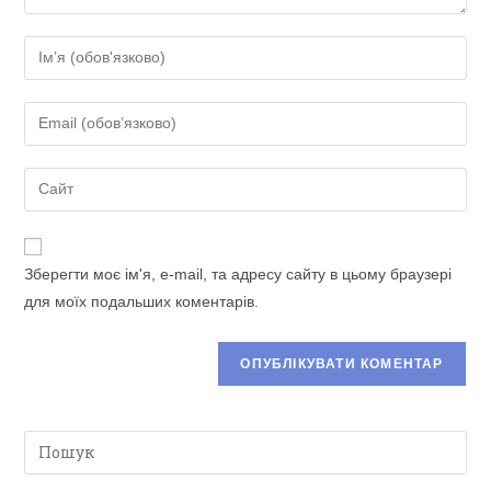
Введіть
своє
ім'я
Введіть
або
свою
ім'я
електронну
Введіть
користувача,
адресу,
URL-
щоб
щоб
адресу
прокоментувати
прокоментувати
сайту
Зберегти моє ім'я, e-mail, та адресу сайту в цьому браузері
(необов’язково)
для моїх подальших коментарів.