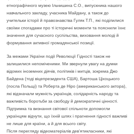
етнографічного музею Ільчишина С.О., випускника нашого
навчального закладу, учасника Майдану, а також до
учительки історії й правознавства Гуляк Т.П., які поділилися
своїми спогадами про ті історичні моменти та пояснили їхнє
значення для сучасного суспільства, виховання молоді й
формування активної громадянської позиції.
За межами України події Революції Гідності також не
залишилися непоміченими. Ми звернули увагу на думки
відомих іноземних діячів, політиків і митців, зокрема Джо
Байдена (тоді віцепрезидента США), Бартоша Ціхоцького
(посла Польщі) та Роберта де Ніро (американського актора),
які відзначали мужність українців, солідарність народу та
важливість боротьби за свободу й демократичні цінності.
Підтримка та визнання світової спільноти допомогли
українцям відчути, що їхній шлях і прагнення гідності важливі
не лише для країни, а й для всього світу.
Після перегляду відеоматеріалів дев’ятикласники, які