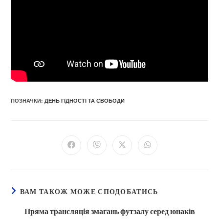
ПОЗНАЧКИ
:
ДЕНЬ ГІДНОСТІ ТА СВОБОДИ
Відкрити
Відкрити
Відкрити
Відкрити
в
в
в
в
новому
новому
новому
новому
вікні
вікні
вікні
вікні
ВАМ ТАКОЖ МОЖЕ СПОДОБАТИСЬ
Пряма трансляція змагань футзалу серед юнаків