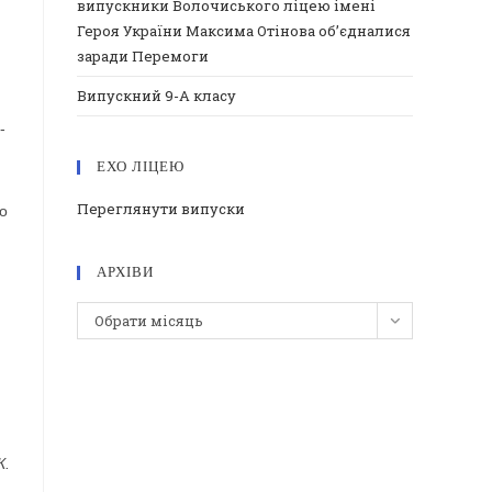
випускники Волочиського ліцею імені
Героя України Максима Отінова об’єдналися
заради Перемоги
Випускний 9-А класу
-
ЕХО ЛІЦЕЮ
Переглянути випуски
о
АРХІВИ
Архіви
Обрати місяць
К.