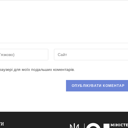
Введіть
URL-
адресу
браузері для моїх подальших коментарів.
сайту
(необов’язково)
ати
ТИ