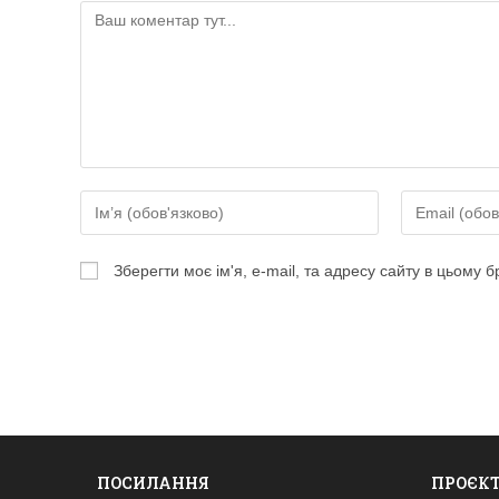
Коментар
Введіть
Введіть
своє
свою
ім'я
електронну
Зберегти моє ім'я, e-mail, та адресу сайту в цьому 
або
адресу,
ім'я
щоб
користувача,
прокоментув
щоб
прокоментувати
ПОСИЛАННЯ
ПРОЄК