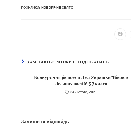
ПОЗНАЧКИ
:
НОВОРІЧНЕ СВЯТО
Відкр
в
ново
вікні
ВАМ ТАКОЖ МОЖЕ СПОДОБАТИСЬ
Конкурс читців поезій Лесі Українки “Вінок із
Лесиних поезій”. 5-7 класи
24 Лютого, 2021
Залишити відповідь