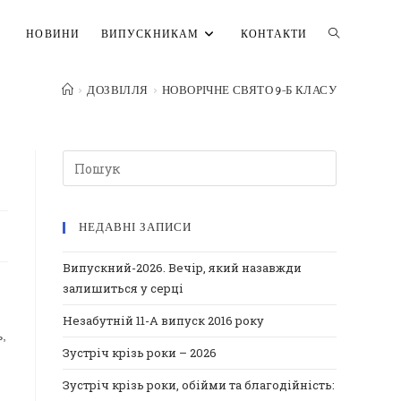
ПЕРЕМКНУ
НОВИНИ
ВИПУСКНИКАМ
КОНТАКТИ
>
ДОЗВІЛЛЯ
>
НОВОРІЧНЕ СВЯТО 9-Б КЛАСУ
ПОШУК
НА
НЕДАВНІ ЗАПИСИ
ВЕБ-
Випускний-2026. Вечір, який назавжди
залишиться у серці
САЙТІ
Незабутній 11-А випуск 2016 року
ь,
Зустріч крізь роки – 2026
Зустріч крізь роки, обійми та благодійність: