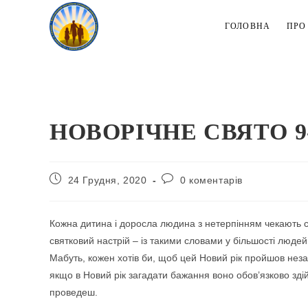
Перейти
до
ГОЛОВНА
ПРО
вмісту
НОВОРІЧНЕ СВЯТО 9
Запис
Коментарі
24 Грудня, 2020
0 коментарів
опубліковано:
запису:
Кожна дитина і доросла людина з нетерпінням чекають св
святковий настрій – із такими словами у більшості людей
Мабуть, кожен хотів би, щоб цей Новий рік пройшов неза
якщо в Новий рік загадати бажання воно обов’язково здійс
проведеш.