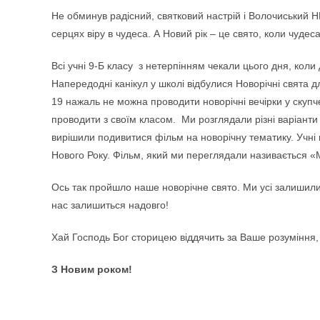
Не обминув радісний, святковий настрій і Волочиський Н
серцях віру в чудеса. А Новий рік – це свято, коли чуде
Всі учні 9-Б класу з нетерпінням чекали цього дня, коли 
Напередодні канікул у школі відбулися Новорічні свята д
19 нажаль не можна проводити новорічні вечірки у скупче
проводити з своїм класом. Ми розглядали різні варіанти
вирішили подивитися фільм на новорічну тематику. Учні
Нового Року. Фільм, який ми переглядали називається «
Ось так пройшло наше новорічне свято. Ми усі залишили
нас залишиться надовго!
Хай Господь Бог сторицею віддячить за Ваше розуміння, 
З Новим роком!