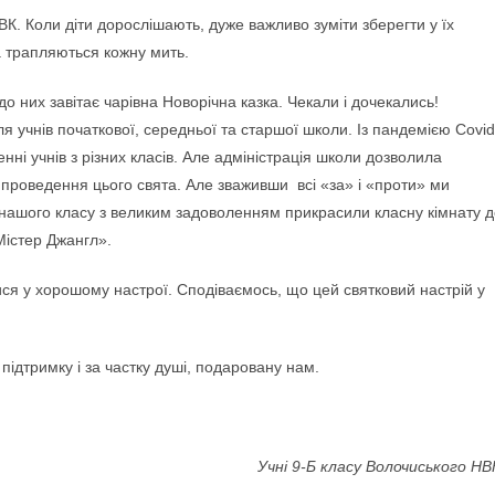
ВК. Коли діти дорослішають, дуже важливо зуміти зберегти у їх
са трапляються кожну мить.
до них завітає чарівна Новорічна казка. Чекали і дочекались!
ля учнів початкової, середньої та старшої школи. Із пандемією Covid
нні учнів з різних класів. Але адміністрація школи дозволила
 проведення цього свята. Але зваживши всі «за» і «проти» ми
 нашого класу з великим задоволенням прикрасили класну кімнату д
Містер Джангл».
ся у хорошому настрої. Сподіваємось, що цей святковий настрій у
підтримку і за частку душі, подаровану нам.
Учні 9-Б класу Волочиського НВ