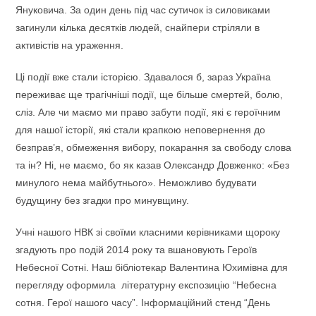
Януковича. За один день під час сутичок із силовиками
загинули кілька десятків людей, снайпери стріляли в
активістів на ураження.
Ці події вже стали історією. Здавалося б, зараз Україна
переживає ще трагічніші події, ще більше смертей, болю,
сліз. Але чи маємо ми право забути події, які є героїчним
для нашої історії, які стали крапкою неповернення до
безправ’я, обмеження вибору, покарання за свободу слова
та ін? Ні, не маємо, бо як казав Олександр Довженко: «Без
минулого нема майбутнього». Неможливо будувати
будущину без згадки про минувщину.
Учні нашого НВК зі своїми класними керівниками щороку
згадують про подій 2014 року та вшановують Героїв
Небесної Сотні. Наш бібліотекар Валентина Юхимівна для
перегляду оформила літературну експозицію “Небесна
сотня. Герої нашого часу”. Інформаційний стенд “День