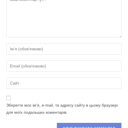
Введіть
своє
ім'я
Введіть
або
свою
ім'я
електронну
Введіть
користувача,
адресу,
URL-
щоб
щоб
адресу
прокоментувати
прокоментувати
сайту
Зберегти моє ім'я, e-mail, та адресу сайту в цьому браузері
(необов’язково)
для моїх подальших коментарів.