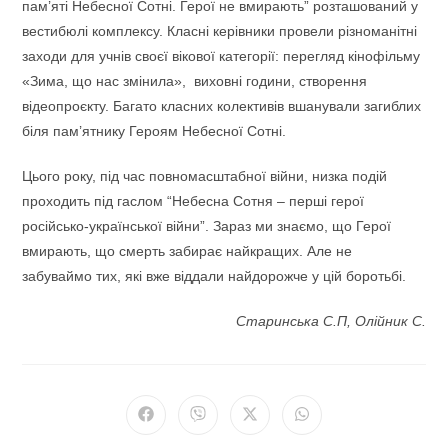
пам’яті Небесної Сотні. Герої не вмирають” розташований у
вестибюлі комплексу. Класні керівники провели різноманітні
заходи для учнів своєї вікової категорії: перегляд кінофільму
«Зима, що нас змінила», виховні години, створення
відеопроєкту. Багато класних колективів вшанували загиблих
біля пам’ятнику Героям Небесної Сотні.
Цього року, під час повномасштабної війни, низка подій
проходить під гаслом “Небесна Сотня – перші герої
російсько-української війни”. Зараз ми знаємо, що Герої
вмирають, що смерть забирає найкращих. Але не
забуваймо тих, які вже віддали найдорожче у цій боротьбі.
Старинська С.П, Олійник С.
Відкрити
Відкрити
Відкрити
Відкрити
в
в
в
в