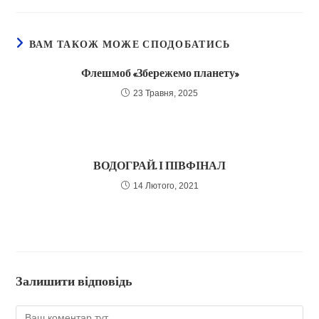
новому
новому
новому
новому
вікні
вікні
вікні
вікні
ВАМ ТАКОЖ МОЖЕ СПОДОБАТИСЬ
Флешмоб «Збережемо планету»
23 Травня, 2025
ВОДОГРАЙ. І ПІВФІНАЛ
14 Лютого, 2021
Залишити відповідь
Коментар