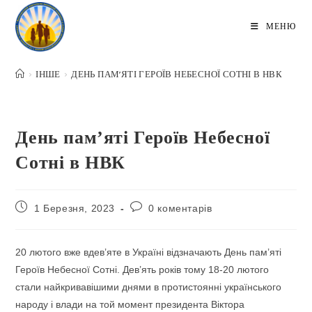
Перейти
до
МЕНЮ
вмісту
>
ІНШЕ
>
ДЕНЬ ПАМ’ЯТІ ГЕРОЇВ НЕБЕСНОЇ СОТНІ В НВК
День пам’яті Героїв Небесної
Сотні в НВК
Запис
Коментарі
1 Березня, 2023
0 коментарів
опубліковано:
запису:
20 лютого вже вдев’яте в Україні відзначають День пам’яті
Героїв Небесної Сотні. Дев’ять років тому 18-20 лютого
стали найкривавішими днями в протистоянні українського
народу і влади на той момент президента Віктора