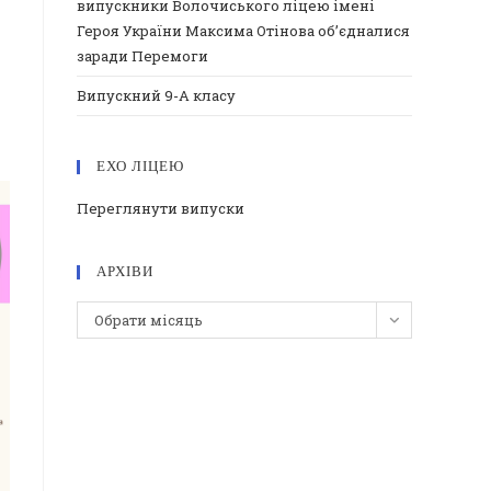
випускники Волочиського ліцею імені
Героя України Максима Отінова об’єдналися
заради Перемоги
Випускний 9-А класу
ЕХО ЛІЦЕЮ
Переглянути випуски
АРХІВИ
Архіви
Обрати місяць