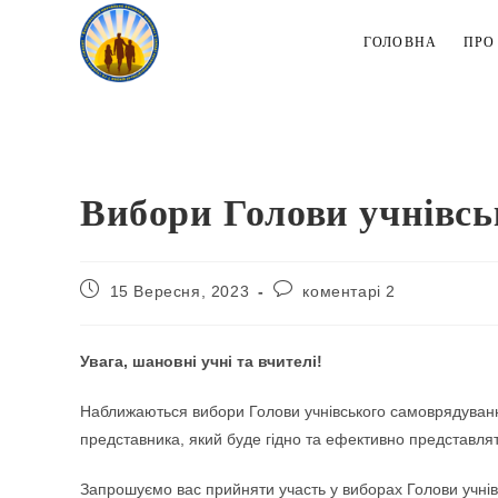
Перейти
до
ГОЛОВНА
ПРО
вмісту
Вибори Голови учнівсь
Запис
Коментарі
15 Вересня, 2023
коментарі 2
опубліковано:
запису:
Увага, шановні учні та вчителі!
Наближаються вибори Голови учнівського самоврядуванн
представника, який буде гідно та ефективно представляти
Запрошуємо вас прийняти участь у виборах Голови учнів