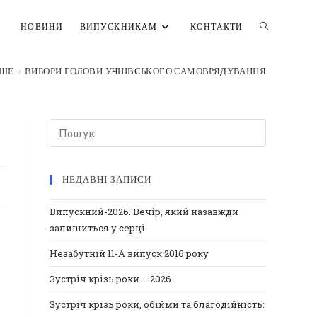
ПЕРЕМКНУ
НОВИНИ
ВИПУСКНИКАМ
КОНТАКТИ
НШЕ
>
ВИБОРИ ГОЛОВИ УЧНІВСЬКОГО САМОВРЯДУВАННЯ
ПОШУК
НА
НЕДАВНІ ЗАПИСИ
ВЕБ-
Випускний-2026. Вечір, який назавжди
залишиться у серці
САЙТІ
Незабутній 11-А випуск 2016 року
Зустріч крізь роки – 2026
Зустріч крізь роки, обійми та благодійність: