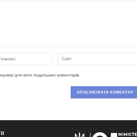
Введіть
URL-
адресу
браузері для моїх подальших коментарів.
сайту
(необов’язково)
ати
ТИ