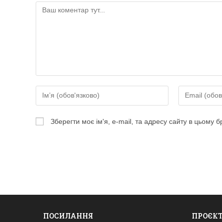
Коментар
Введіть
Введіть
своє
свою
ім'я
електронну
Зберегти моє ім'я, e-mail, та адресу сайту в цьому 
або
адресу,
ім'я
щоб
користувача,
прокоментув
щоб
прокоментувати
ПОСИЛАННЯ
ПРОЄК