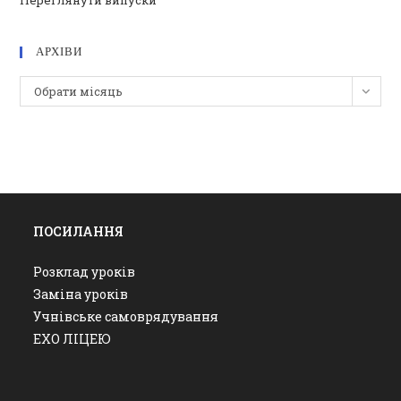
Переглянути випуски
АРХІВИ
Архіви
Обрати місяць
ПОСИЛАННЯ
Розклад уроків
Заміна уроків
Учнівське самоврядування
ЕХО ЛІЦЕЮ