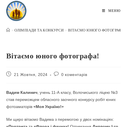
Перейти
до
МЕНЮ
вмісту
>
ОЛІМПІАДИ ТА КОНКУРСИ
>
ВІТАЄМО ЮНОГО ФОТОГРАФА!
Вітаємо юного фотографа!
Запис
Коментарі
21 Жовтня, 2024
0 коментарів
опубліковано:
запису:
Вадим Калинич
, учень 11-А класу, Волочиського ліцею №3
став переможцем обласного заочного конкурсу робіт юних
фотоаматорів
«Моя Україно!»
Ми щиро вітаємо Вадима з перемогою у двох номінаціях:
«Портрет»
та
«Флора і фауна»!
Отримання
Диплому І-го