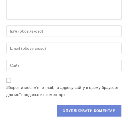
Введіть
своє
ім'я
Введіть
або
свою
ім'я
електронну
Введіть
користувача,
адресу,
URL-
щоб
щоб
адресу
прокоментувати
прокоментувати
сайту
Зберегти моє ім'я, e-mail, та адресу сайту в цьому браузері
(необов’язково)
для моїх подальших коментарів.