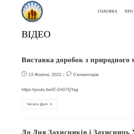
Перейти
до
ГОЛОВНА
ПРО
вмісту
ВІДЕО
Виставка доробок з природного 
Запис
Коментарі
13 Жовтня, 2022
0 коментарів
опубліковано:
запису:
https://youtu.be/lZ-2nG7QYag
Виставка
Читати Далі
Доробок
З
Природного
Матеріалу
«Осінні
Барви»
До Дня Захисників і Захисниць 