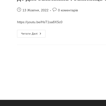
Запис
Коментарі
13 Жовтня, 2022
0 коментарів
опубліковано:
запису:
https://youtu.be/HsT1sa8XSc0
До
Читати Далі
Дня
Захисників
І
Захисниць
України