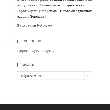
випускники Волочиського ліцею імені
Героя України Максима Отінова об’єдналися
заради Перемоги
Випускний 9-А класу
ЕХО ЛІЦЕЮ
Переглянути випуски
АРХІВИ
Архіви
Обрати місяць