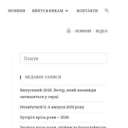
ПЕРЕМКНУ
НОВИНИ
ВИПУСКНИКАМ
КОНТАКТИ
>
НОВИНИ
>
ВІДЕО
ПОШУК
НА
НЕДАВНІ ЗАПИСИ
ВЕБ-
Випускний-2026. Вечір, який назавжди
залишиться у серці
САЙТІ
Незабутній 11-А випуск 2016 року
Зустріч крізь роки – 2026
Зустріч крізь роки, обійми та благодійність: