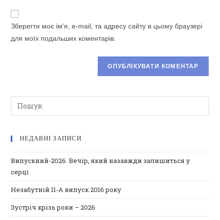
щоб
адресу
прокоментувати
прокоментувати
сайту
Зберегти моє ім'я, e-mail, та адресу сайту в цьому браузері
(необов’язково)
для моїх подальших коментарів.
НЕДАВНІ ЗАПИСИ
Випускний-2026. Вечір, який назавжди залишиться у
серці
Незабутній 11-А випуск 2016 року
Зустріч крізь роки – 2026