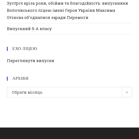
Зустріч крізь роки, обійми та благодійність: випускники
Волочиського ліцею імені Героя України Максима
Отінова об’єдналися заради Перемоги
Випускний 9-А класу
ЕХО ЛІЦЕЮ
Переглянути випуски
АРХІВИ
Архіви
Обрати місяць