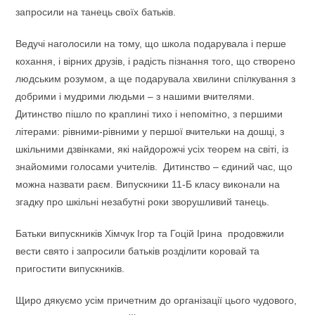
запросили на танець своїх батьків.
Ведучі наголосили на тому, що школа подарувала і перше
кохання, і вірних друзів, і радість пізнання того, що створено
людським розумом, а ще подарувала хвилини спілкування з
добрими і мудрими людьми – з нашими вчителями.
Дитинство пішло по краплині тихо і непомітно, з першими
літерами: рівними-рівними у першої вчительки на дошці, з
шкільними дзвінками, які найдорожчі усіх теорем на світі, із
знайомими голосами учителів. Дитинство – єдиний час, що
можна назвати раєм. Випускники 11-Б класу виконали на
згадку про шкільні незабутні роки зворушливий танець.
Батьки випускників Хімчук Ігор та Гоцій Ірина продовжили
вести свято і запросили батьків розділити коровай та
пригостити випускників.
Щиро дякуємо усім причетним до організації цього чудового,