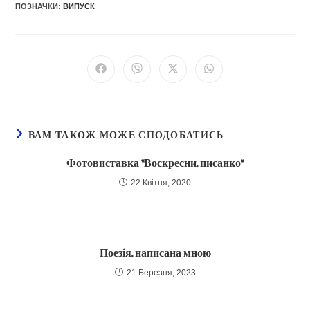
ПОЗНАЧКИ
:
ВИПУСК
Відкрити
Відкрити
Відкрити
Відкрити
в
в
в
в
новому
новому
новому
новому
вікні
вікні
вікні
вікні
ВАМ ТАКОЖ МОЖЕ СПОДОБАТИСЬ
Фотовиставка “Воскресни, писанко”
22 Квітня, 2020
Поезія, написана мною
21 Березня, 2023