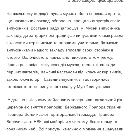
З його джерел цілющої води.
На шкільному подвір’ї лунає музика. Вона сповіщає про те,
що навчальний заклад збирає на прощальну зустріч своїх
випускників. Востаннє радо запрошує у Музей випускника
закладу, де за трирічною традицією випускники класів разом
з класними керівниками та першими учителями, батьками-
випускниками нашого закладу вписали свою сторінку в
історію Волочиського навчально- виховного комплексу.
Цікава розповідь екскурсоводів музею, трепетні спогади
перших вчителів, важливі настанови від класних керівників,
захоплюючі історії батьків-випускників так творилась
сторінка кожного випускного класу у Музеї випускника.
А далі на шкільному майданчику завершили навчальний рік
церемонією зняття прапорів: Державного Прапора України,
Прапора Волочиської територіальної громади, Прапора
Волочиського НВК, які майоріли у чистому, блакитному та
сонячному небі. Всі присутні хвилиною мовчання вшанували