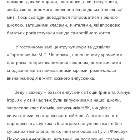
навчали, давали поради, настанови, а ви, випускники,
здобуваючи перемоги, впевнено йшли до сьогоднішньої
миті. І ось сьогодні доводиться попрощатися з рідною
школою, затишними класами, вчителями, які впродовж
багатьох років готували вас до самостійного життя.
У гостинному залі центру культури та дозвілля
«Гармонія» ім. М.П. Чепелюка, наповненому урочистим
настроєм, неприхованим хвилюванням, романтичними
сподіваннями та неймовірними мріями, розпочалася
визначна подія в житті кожного випускника.
Ведучі заходу – батьки випускників Гоцій Ірина та Хімчук
Ігор, які у свій час теж були випускниками нашої школи,
запросили клас батьків, випускників НВК, чиї діти є
винуватцями сьогоднішнього дійства. А також тих, хто
народився з акаунтом в Інстаграм і не уявляє життя без
сучасних технологій, покоління молодше за Гугл і Фейсбук.
Покоління енергійних, активних, не посидючих, стильних,