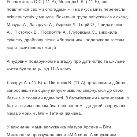
Розломитель О.С ( 11-А), Мосендз І. В. ( 11-Б), які
поділилися своїми спогадами – і на якусь мить перенесли
всіх присутніх у минуле. Вокальна група випускників у складі:
Мазура А., Лазарука А., Умрихін Л., Гоцій О., Придатченко
А., Пістолюк В., Посполіти А., Глуговська С., виконала
сучасну, драйвову пісню «Випускник» і подарувала гостям
море позитивних емоцій.
А чудовим подарунком на згадку про дитинство та шкільне
життя був танець від 11-А класу.
Лазарук А. ( 11-Б) та Пістолюк В. (11-А) продовжили дійство,
запросивши на сцену випускників, які звернулися до своїх
батьків із словами вдячності. З батьківськими настановами, з
батьківським словом-благословенням до дітей звернулась
мама Умрихін Лілії – Тетяна Іванівна.
У виконанні мами випускника Мазура Арсена – Віти
Миколаївни прозвучала пісня «Мій син». А випускники