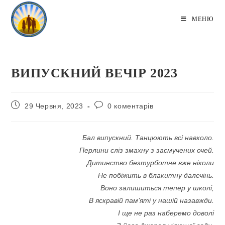
Перейти
до
МЕНЮ
вмісту
ВИПУСКНИЙ ВЕЧІР 2023
Запис
Коментарі
29 Червня, 2023
0 коментарів
опубліковано:
запису:
Бал випускний. Танцюють всі навколо.
Перлини сліз змахну з засмучених очей.
Дитинство безтурботне вже ніколи
Не побіжить в блакитну далечінь.
Воно залишиться тепер у школі,
В яскравій пам’яті у нашій назавжди.
І ще не раз наберемо доволі