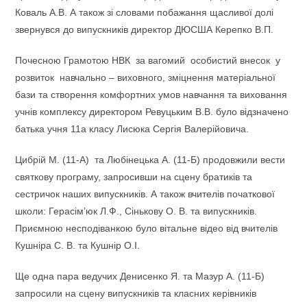
Коваль А.В. А також зі словами побажання щасливої долі
звернувся до випускників директор ДЮСША Керепко В.П.
Почесною Грамотою НВК за вагомий особистий внесок у
розвиток навчально – виховного, зміцнення матеріальної
бази та створення комфортних умов навчання та виховання
учнів комплексу директором Ревуцьким В.В. було відзначено
батька учня 11а класу Лисюка Сергія Валерійовича.
Цибрій М. (11-А) та Любінецька А. (11-Б) продовжили вести
святкову програму, запросивши на сцену братиків та
сестричок наших випускників. А також вчителів початкової
школи: Герасім’юк Л.Ф., Сінькову О. В. та випускників.
Приємною несподіванкою було вітальне відео від вчителів
Кушніра С. В. та Кушнір О.І.
Ще одна пара ведучих Денисенко Я. та Мазур А. (11-Б)
запросили на сцену випускників та класних керівників