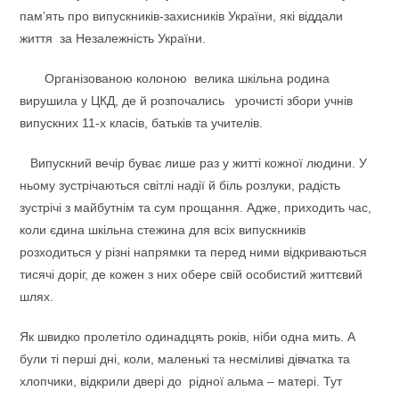
пам’ять про випускників-захисників України, які віддали
життя за Незалежність України.
Організованою колоною велика шкільна родина
вирушила у ЦКД, де й розпочались урочисті збори учнів
випускних 11-х класів, батьків та учителів.
Випускний вечір буває лише раз у житті кожної людини. У
ньому зустрічаються світлі надії й біль розлуки, радість
зустрічі з майбутнім та сум прощання. Адже, приходить час,
коли єдина шкільна стежина для всіх випускників
розходиться у різні напрямки та перед ними відкриваються
тисячі доріг, де кожен з них обере свій особистий життєвий
шлях.
Як швидко пролетіло одинадцять років, ніби одна мить. А
були ті перші дні, коли, маленькі та несміливі дівчатка та
хлопчики, відкрили двері до рідної альма – матері. Тут