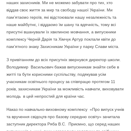
наших захисників. Ми не можемо забувати про тих, хто
віддав своє життя за мир та свободу нашої України. Ми
пам’ятаємо героїв, які відстоювали нашу незалежність та
наше майбутнє, і віддаємо їм шану та вдячність, тому всі
присутні вшанували їх хвилиною мовчання, а випускники
комплексу Черній Дарія та Хімчук Артур поклали квіти до
пам’ятного знаку Захисникам України у парку Слави міста.
З привітанням до всіх присутніх звернувся директор школи.
Володимир Васильович бажав випускникам знайти себе в
житті та бути корисними суспільству, подякував усім
учасникам освітнього процесу за співпрацю протягом 11
років, захисникам України за можливість навчати, виховувати
молодь в цей непростий для країни час.
Наказ по навчально-виховному комплексу «Про випуск учнів
та вручення свідоцтв про базову середню освіту» зачитала
заступник директора Ряба В.С. Приємно, що серед наших