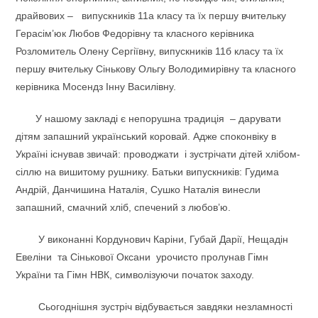
драйвових – випускників 11а класу та їх першу вчительку
Герасім’юк Любов Федорівну та класного керівника
Розломитель Олену Сергіївну, випускників 11б класу та їх
першу вчительку Сінькову Ольгу Володимирівну та класного
керівника Мосендз Інну Василівну.
У нашому закладі є непорушна традиція – дарувати
дітям запашний український коровай. Адже споконвіку в
Україні існував звичай: проводжати і зустрічати дітей хлібом-
сіллю на вишитому рушнику. Батьки випускників: Гудима
Андрій, Данчишина Наталія, Сушко Наталія винесли
запашний, смачний хліб, спечений з любов’ю.
У виконанні Кордунович Каріни, Губай Дарії, Нещадін
Евеліни та Сінькової Оксани урочисто пролунав Гімн
України та Гімн НВК, символізуючи початок заходу.
Сьогоднішня зустріч відбувається завдяки незламності