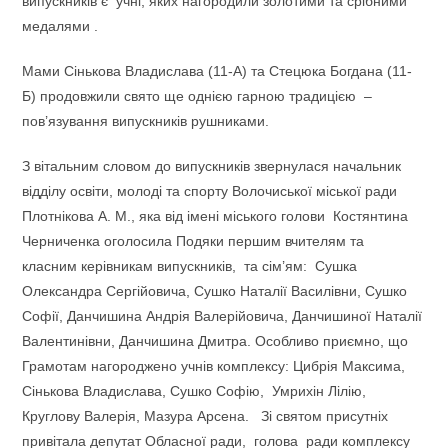
випускників є учні, яких нагородили золотими та срібними
медалями .
Мами Сінькова Владислава (11-А) та Стецюка Богдана (11-
Б) продовжили свято ще однією гарною традицією –
пов’язування випускників рушниками.
З вітальним словом до випускників звернулася начальник
відділу освіти, молоді та спорту Волочиської міської ради
Плотнікова А. М., яка від імені міського голови Костянтина
Черниченка оголосила Подяки першим вчителям та
класним керівникам випускників, та сім’ям: Сушка
Олександра Сергійовича, Сушко Наталії Василівни, Сушко
Софії, Данчишина Андрія Валерійовича, Данчишиної Наталії
Валентинівни, Данчишина Дмитра. Особливо приємно, що
Грамотам нагороджено учнів комплексу: Цибрія Максима,
Сінькова Владислава, Сушко Софію, Умрихін Лілію,
Круглову Валерія, Мазура Арсена. Зі святом присутніх
привітала депутат Обласної ради, голова ради комплексу