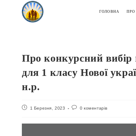
Перейти
до
ГОЛОВНА
ПРО
вмісту
Про конкурсний вибір 
для 1 класу Нової укра
н.р.
Запис
Коментарі
1 Березня, 2023
0 коментарів
опубліковано:
запису: