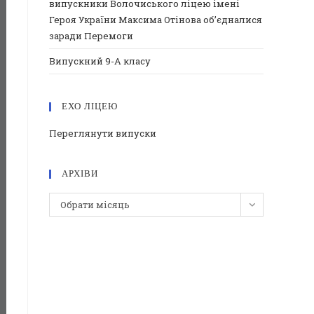
випускники Волочиського ліцею імені
Героя України Максима Отінова об’єдналися
заради Перемоги
Випускний 9-А класу
ЕХО ЛІЦЕЮ
Переглянути випуски
АРХІВИ
Архіви
Обрати місяць