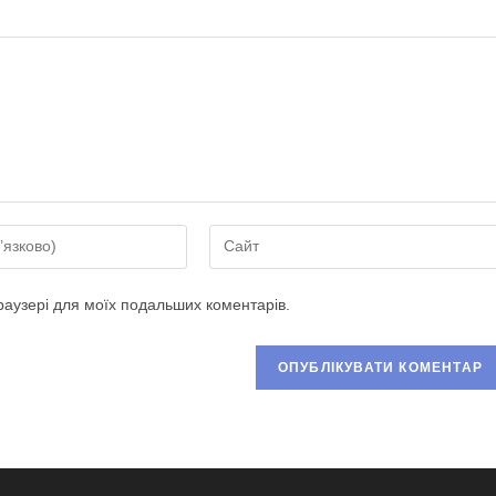
Введіть
URL-
адресу
браузері для моїх подальших коментарів.
сайту
(необов’язково)
ати