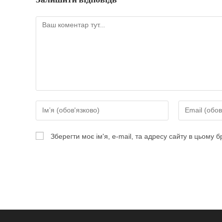
Коментар
Введіть
Введіть
своє
свою
ім'я
електронну
Зберегти моє ім'я, e-mail, та адресу сайту в цьому 
або
адресу,
ім'я
щоб
користувача,
прокоментув
щоб
прокоментувати