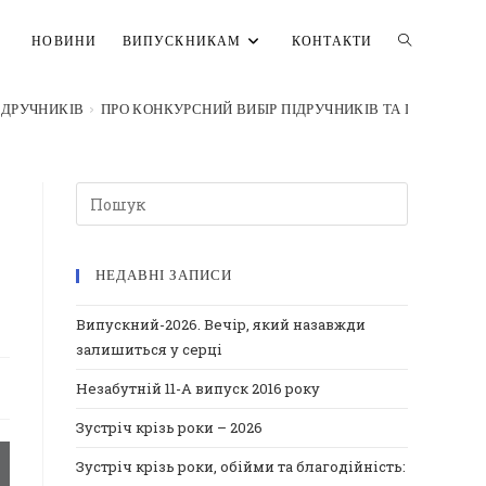
ПЕРЕМКНУ
НОВИНИ
ВИПУСКНИКАМ
КОНТАКТИ
ПІДРУЧНИКІВ
>
ПРО КОНКУРСНИЙ ВИБІР ПІДРУЧНИКІВ ТА ПОСІБНИКІВ 
ПОШУК
НА
НЕДАВНІ ЗАПИСИ
ВЕБ-
Випускний-2026. Вечір, який назавжди
залишиться у серці
САЙТІ
Незабутній 11-А випуск 2016 року
Зустріч крізь роки – 2026
Зустріч крізь роки, обійми та благодійність: