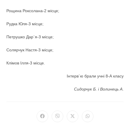
Рощина Роксолана-2 місце;
Рудка Юля-3 місце;
Петрушко Дар`я-3 місце;
Солярчук Настя-3 місце;
Клімов Ілля-3 місце.
Інтерв`ю брали учні 8-А класу
Сидорчук Б. і Волинець А
.
Відкрити
Відкрити
Відкрити
Відкрити
в
в
в
в
новому
новому
новому
новому