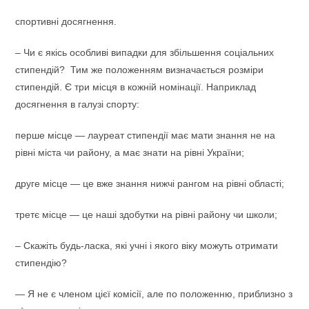
спортивні досягнення.
– Чи є якісь особливі випадки для збільшення соціальних
стипендій? Тим же положенням визначається розміри
стипендій. Є три місця в кожній номінації. Наприклад
досягнення в галузі спорту:
перше місце — лауреат стипендії має мати знання не на
рівні міста чи району, а має знати на рівні України;
друге місце — це вже знання нижчі рангом на рівні області;
третє місце — це наші здобутки на рівні району чи школи;
– Скажіть будь-ласка, які учні і якого віку можуть отримати
стипендію?
— Я не є членом цієї комісії, але по положенню, приблизно з