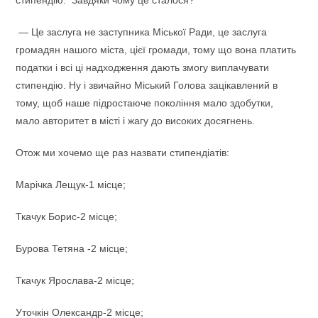
стипендію. Завдяки чому це сталося?
— Це заслуга не заступника Міської Ради, це заслуга
громадян нашого міста, цієї громади, тому що вона платить
податки і всі ці надходження дають змогу виплачувати
стипендію. Ну і звичайно Міський Голова зацікавлений в
тому, щоб наше підростаюче покоління мало здобутки,
мало авторитет в місті і жагу до високих досягнень.
Отож ми хочемо ще раз назвати стипендіатів:
Марічка Лещук-1 місце;
Ткачук Борис-2 місце;
Бурова Тетяна -2 місце;
Ткачук Ярослава-2 місце;
Уточкін Олександр-2 місце;