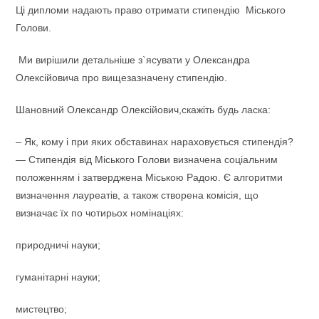
Ці дипломи надають право отримати стипендію Міського
Голови.
Ми вирішили детальніше з`ясувати у Олександра
Олексійовича про вищезазначену стипендію.
Шановний Олександр Олексійович,скажіть будь ласка:
– Як, кому і при яких обставинах нараховується стипендія?
— Стипендія від Міського Голови визначена соціальним
положенням і затверджена Міською Радою. Є алгоритми
визначення лауреатів, а також створена комісія, що
визначає їх по чотирьох номінаціях:
природничі науки;
гуманітарні науки;
мистецтво;