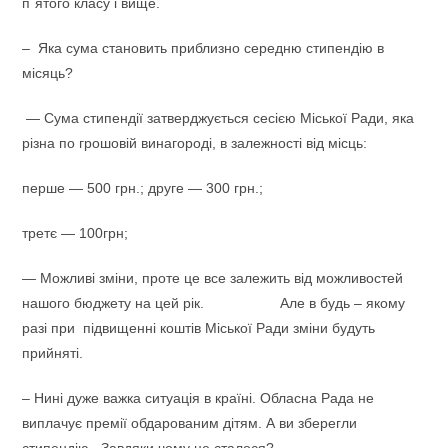
п`ятого класу і вище.
– Яка сума становить приблизно середню стипендію в
місяць?
— Сума стипендії затверджується сесією Міської Ради, яка
різна по грошовій винагороді, в залежності від місць:
перше — 500 грн.; друге — 300 грн.;
третє — 100грн;
— Можливі зміни, проте це все залежить від можливостей
нашого бюджету на цей рік. Але в будь – якому
разі при підвищенні коштів Міської Ради зміни будуть
прийняті.
– Нині дуже важка ситуація в країні. Обласна Рада не
виплачує премії обдарованим дітям. А ви зберегли