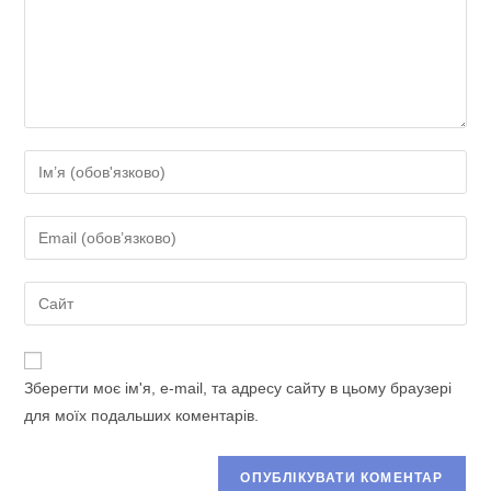
Введіть
своє
ім'я
Введіть
або
свою
ім'я
електронну
Введіть
користувача,
адресу,
URL-
щоб
щоб
адресу
прокоментувати
прокоментувати
сайту
Зберегти моє ім'я, e-mail, та адресу сайту в цьому браузері
(необов’язково)
для моїх подальших коментарів.