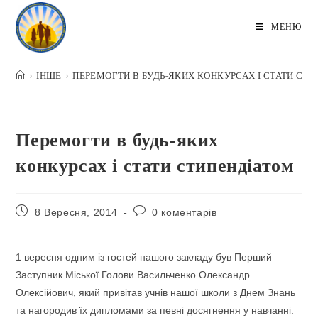
Перейти
до
МЕНЮ
вмісту
>
ІНШЕ
>
ПЕРЕМОГТИ В БУДЬ-ЯКИХ КОНКУРСАХ І СТАТИ СТ
Перемогти в будь-яких
конкурсах і стати стипендіатом
Запис
Коментарі
8 Вересня, 2014
0 коментарів
опубліковано:
запису:
1 вересня одним із гостей нашого закладу був Перший
Заступник Міської Голови Васильченко Олександр
Олексійович, який привітав учнів нашої школи з Днем Знань
та нагородив їх дипломами за певні досягнення у навчанні.