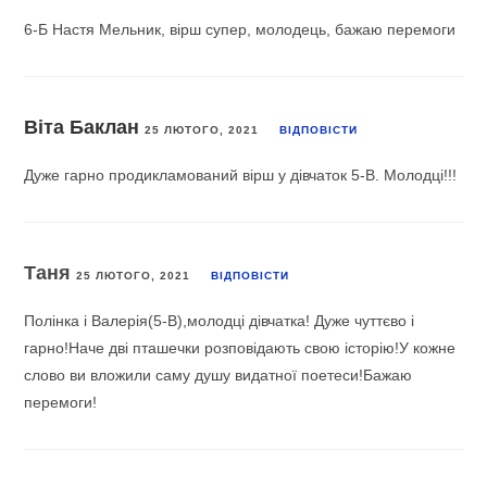
6-Б Настя Мельник, вірш супер, молодець, бажаю перемоги
Віта Баклан
25 ЛЮТОГО, 2021
ВІДПОВІCТИ
Дуже гарно продикламований вірш у дівчаток 5-В. Молодці!!!
Таня
25 ЛЮТОГО, 2021
ВІДПОВІCТИ
Полінка і Валерія(5-В),молодці дівчатка! Дуже чуттєво і
гарно!Наче дві пташечки розповідають свою історію!У кожне
слово ви вложили саму душу видатної поетеси!Бажаю
перемоги!