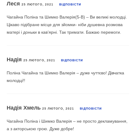
Леся
25 ЛЮТОГО, 2021
ВІДПОВІCТИ
Чагайна Поліна та Шимко Валерія(5-В) – Ви великі молодці.
Цікаво підібране місце для зйомки- ніби душевна розмова
матері і доньки в кав’ярні. Так тримати. Бажаю перемоги.
Надія
25 ЛЮТОГО, 2021
ВІДПОВІCТИ
Поліна Чагайна та Шимко Валерія – дуже чуттєво! Дівчатка
молодці!!
Надія Хмель
25 ЛЮТОГО, 2021
ВІДПОВІCТИ
Чагайна Поліна і Шимко Валерія – не просто декламування,
а з акторською грою. Дуже добре!