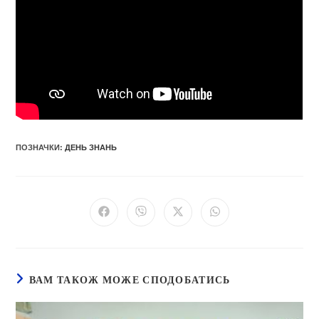
ПОЗНАЧКИ
:
ДЕНЬ ЗНАНЬ
Відкрити
Відкрити
Відкрити
Відкрити
в
в
в
в
новому
новому
новому
новому
вікні
вікні
вікні
вікні
ВАМ ТАКОЖ МОЖЕ СПОДОБАТИСЬ