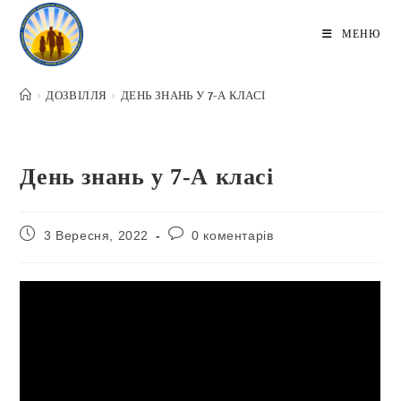
Перейти
до
МЕНЮ
вмісту
>
ДОЗВІЛЛЯ
>
ДЕНЬ ЗНАНЬ У 7-А КЛАСІ
День знань у 7-А класі
Запис
Коментарі
3 Вересня, 2022
0 коментарів
опубліковано:
запису: