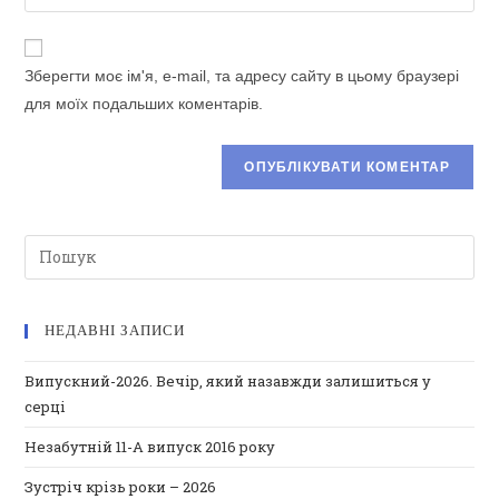
URL-
щоб
щоб
адресу
прокоментувати
прокоментувати
сайту
Зберегти моє ім'я, e-mail, та адресу сайту в цьому браузері
(необов’язково)
для моїх подальших коментарів.
НЕДАВНІ ЗАПИСИ
Випускний-2026. Вечір, який назавжди залишиться у
серці
Незабутній 11-А випуск 2016 року
Зустріч крізь роки – 2026