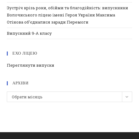
Зустріч крізь роки, обійми та благодійність: випускники
Волочиського ліцею імені Героя України Максима
Отінова об’єдналися заради Перемоги
Випускний 9-А класу
ЕХО ЛІЦЕЮ
Переглянути випуски
АРХІВИ
Архіви
Обрати місяць